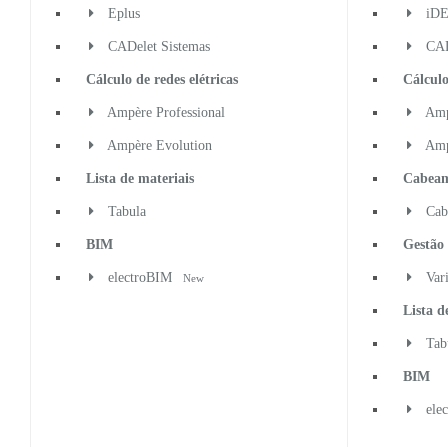
Eplus
iD
CADelet Sistemas
CADe
Cálculo de redes elétricas
Cálculo
Ampère Professional
Ampè
plicativo gratuito iSOLergo, disponível para sistemas iOS e Android.
Ampère Evolution
Amp
Lista de materiais
Cabea
Tabula
Cab
BIM
Gestão
electroBIM
Var
New
Lista d
Tab
BIM
ele