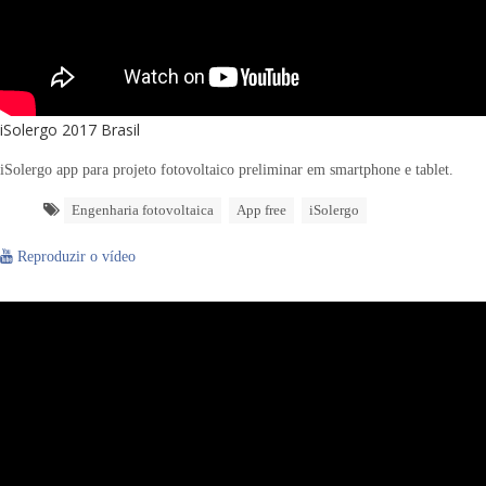
iSolergo 2017 Brasil
iSolergo app para projeto fotovoltaico preliminar em smartphone e tablet.
Engenharia fotovoltaica
App free
iSolergo
Reproduzir o vídeo