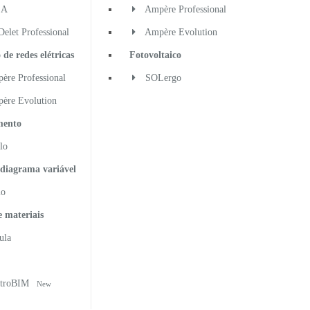
EA
Ampère Professional
let Professional
Ampère Evolution
 de redes elétricas
Fotovoltaico
re Professional
SOLergo
ère Evolution
mento
lo
 diagrama variável
io
e materiais
ula
ctroBIM
New