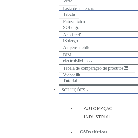
Vario
Lista de materiais
Tabula
Fotovoltaico
SOLergo
App free
iSolergo
Ampère mobile
BIM
electroBIM
New
Tabela de comparação de produtos
Vídeos
Tutorial
SOLUÇÕES
AUTOMAÇÃO
INDUSTRIAL
CADs elétricos