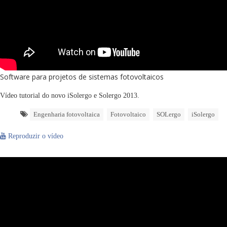
Software para projetos de sistemas fotovoltaicos
Vídeo tutorial do novo iSolergo e Solergo 2013.
Engenharia fotovoltaica
Fotovoltaico
SOLergo
iSolergo
Reproduzir o vídeo